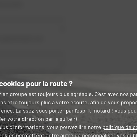
onocouche.
 garantissant une
rant le confort.
es, homologuées CE, selon
cookies pour la route ?
ées CE, selon EN1621-
r en groupe est toujours plus agréable. C'est avec nos p
ns être toujours plus à votre écoute, afin de vous propo
homologué CE comme EPI,
ience. Laissez-vous porter par l'esprit motard ! Vous po
er votre direction par la suite ;)
lus d'informations, vous pouvez lire notre
politique de c
ookies permettent entre autre de
personnaliser vos publ