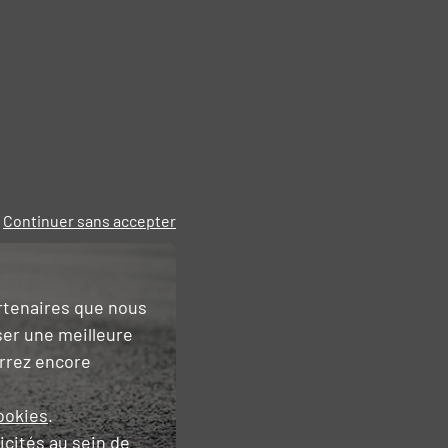
Continuer sans accepter
artenaires que nous
ser une meilleure
urrez encore
ookies
.
icités
au sein de