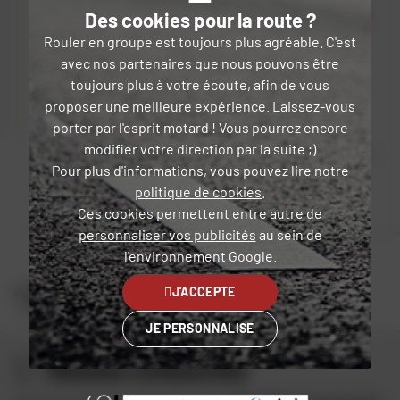
Des cookies pour la route ?
Rouler en groupe est toujours plus agréable. C'est
avec nos partenaires que nous pouvons être
toujours plus à votre écoute, afin de vous
proposer une meilleure expérience. Laissez-vous
porter par l'esprit motard ! Vous pourrez encore
ATHENA
ATHENA
modifier votre direction par la suite ;)
Joint de carter d'embrayage
Joint de carter d'embrayage
Pour plus d'informations, vous pouvez lire notre
VL4053
VL2090
politique de cookies
.
22,96 €
7,66 €
Ces cookies permettent entre autre de
Prix public conseillé : 22,96 €
Prix public conseillé : 7,66 €
personnaliser vos publicités
au sein de
l'environnement Google.
J'ACCEPTE
ACCUEIL
ACCESSOIRES ET PIÈCES DÉTACHÉES
PIÈCES, MOTEUR ET CABLES
JOINT
JE PERSONNALISE
Restez connectés