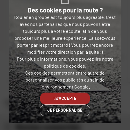
Des cookies pour la route ?
Rouler en groupe est toujours plus agréable. C'est
avec nos partenaires que nous pouvons être
toujours plus à votre écoute, afin de vous
proposer une meilleure expérience. Laissez-vous
porter par l'esprit motard ! Vous pourrez encore
ATHENA
ATHENA
modifier votre direction par la suite ;)
Joint de carter d'embrayage
Joint de carter d'embrayage
Pour plus d'informations, vous pouvez lire notre
VL2068
VL3096
politique de cookies
.
13,98 €
16,79 €
Ces cookies permettent entre autre de
Prix public conseillé : 13,98 €
Prix public conseillé : 16,79 €
personnaliser vos publicités
au sein de
l'environnement Google.
J'ACCEPTE
ACCUEIL
ACCESSOIRES ET PIÈCES DÉTACHÉES
PIÈCES, MOTEUR ET CABLES
JOINT
JE PERSONNALISE
Restez connectés