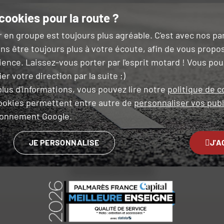
VL1053
VL3021
cookies pour la route ?
13,98 €
13,98 €
Prix public conseillé : 13,98 €
Prix public conseillé : 13,98 €
Prix
r en groupe est toujours plus agréable. C'est avec nos p
ns être toujours plus à votre écoute, afin de vous propo
ience. Laissez-vous porter par l'esprit motard ! Vous po
er votre direction par la suite ;)
er d'embrayage VL3067: L'expérience 
lus d'informations, vous pouvez lire notre
politique de c
ookies permettent entre autre de
personnaliser vos publ
ironnement Google.
avis, mais ça ne saurait tarder, la Dafy Team est encore occupée à
JE PERSONNALISE
J'A
Voir la politique des avis