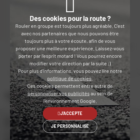
Des cookies pour la route ?
Rouler en groupe est toujours plus agréable. C'est
avec nos partenaires que nous pouvons être
ATHENA
ATHENA
toujours plus à votre écoute, afin de vous
Joint de carter d'embrayage
Joint de carter d'embrayage
proposer une meilleure expérience. Laissez-vous
VL3006
VL4053
porter par l'esprit motard ! Vous pourrez encore
8,88 €
22,96 €
modifier votre direction par la suite ;)
Prix public conseillé : 8,88 €
Prix public conseillé : 22,96 €
Pour plus d'informations, vous pouvez lire notre
politique de cookies
.
Ces cookies permettent entre autre de
personnaliser vos publicités
au sein de
ACCUEIL
ACCESSOIRES ET PIÈCES DÉTACHÉES
l'environnement Google.
PIÈCES, MOTEUR ET CABLES
JOINT
J'ACCEPTE
Restez connectés
JE PERSONNALISE
Profitez des bons plans Dafy et de
10 € offerts lors de votre