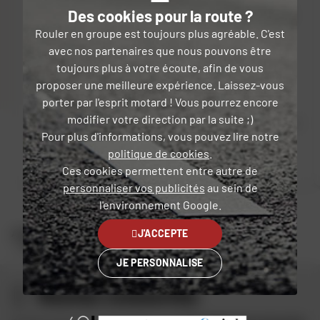
Des cookies pour la route ?
Rouler en groupe est toujours plus agréable. C'est
avec nos partenaires que nous pouvons être
toujours plus à votre écoute, afin de vous
proposer une meilleure expérience. Laissez-vous
porter par l'esprit motard ! Vous pourrez encore
ATHENA
ATHENA
modifier votre direction par la suite ;)
Joint de carter d'embrayage
Joint de carter d'embrayage
Pour plus d'informations, vous pouvez lire notre
VL2090
VL3096
politique de cookies
.
7,66 €
16,79 €
Ces cookies permettent entre autre de
Prix public conseillé : 7,66 €
Prix public conseillé : 16,79 €
personnaliser vos publicités
au sein de
l'environnement Google.
J'ACCEPTE
ACCUEIL
ACCESSOIRES ET PIÈCES DÉTACHÉES
PIÈCES, MOTEUR ET CABLES
JOINT
JE PERSONNALISE
Restez connectés