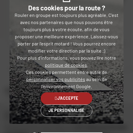
Des cookies pour la route ?
Rouler en groupe est toujours plus agréable. C'est
avec nos partenaires que nous pouvons être
toujours plus à votre écoute, afin de vous
ATHENA
ATHENA
proposer une meilleure expérience. Laissez-vous
porter par l'esprit motard ! Vous pourrez encore
Joint d'échappement 44,90 x
Joint d'échappement 38,82 x
modifier votre direction par la suite ;)
38,17 x 5,38
31,75 x 4,24
Pour plus d'informations, vous pouvez lire notre
4,90 €
0,98 €
politique de cookies
.
Prix public conseillé : 4,90 €
Prix public conseillé : 0,98 €
Ces cookies permettent entre autre de
personnaliser vos publicités
au sein de
l'environnement Google.
ACCUEIL
ACCESSOIRES ET PIÈCES DÉTACHÉES
ECHAPPEMENT
JOINT D'ÉCHAPPEMENT
J'ACCEPTE
JE PERSONNALISE
Restez connectés
Profitez des bons plans Dafy et de
10 € offerts lors de votre