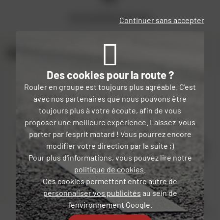
Voir la politique des avis
Continuer sans accepter
Complétez votre équipement
Des cookies pour la route ?
5.0/5
Rouler en groupe est toujours plus agréable. C'est
avec nos partenaires que nous pouvons être
toujours plus à votre écoute, afin de vous
proposer une meilleure expérience. Laissez-vous
porter par l'esprit motard ! Vous pourrez encore
modifier votre direction par la suite ;)
Pour plus d'informations, vous pouvez lire notre
politique de cookies
.
Ces cookies permettent entre autre de
personnaliser vos publicités
au sein de
FRANCE EQUIPEMENT
FRANCE EQUIPEMENT
l'environnement Google.
Kit Chaîne FZ6 600 Fazer
Kit Chaîne 500 GS-E (RK520SO