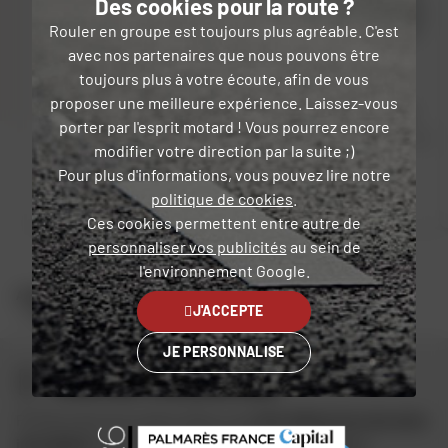
Des cookies pour la route ?
Rouler en groupe est toujours plus agréable. C'est
avec nos partenaires que nous pouvons être
toujours plus à votre écoute, afin de vous
proposer une meilleure expérience. Laissez-vous
FRANCE EQUIPEMENT
FRANCE EQUIPEMENT
porter par l'esprit motard ! Vous pourrez encore
Kit Chaîne RV 125 Van Van
Kit Chaîne 600 ZZR (RK530MFO
modifier votre direction par la suite ;)
16X48)
Pour plus d'informations, vous pouvez lire notre
61,50 €
170,96 €
politique de cookies
.
Prix public conseillé : 61,50 €
Prix public conseillé : 170,96 €
Ces cookies permettent entre autre de
personnaliser vos publicités
au sein de
l'environnement Google.
ACCUEIL
ACCESSOIRES ET PIÈCES DÉTACHÉES
TRANSMISSION
J'ACCEPTE
KIT CHAÎNE
JE PERSONNALISE
Restez connectés
Profitez des bons plans Dafy et de
10 € offerts lors de votre
inscription
à la newsletter Dafy.
Voir les conditions