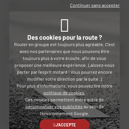
Continuer sans accepter
0
14 juillet 2023
2
Des cookies pour la route ?
Olivier
Anonymous
Couleur :
Rouler en groupe est toujours plus agréable. C'est
Parfait, reste à voir le nombre
Prix du kit chaine glo
avec nos partenaires que nous pouvons être
de kilomètres à faire, ancien kit
acceptable, conforme
toujours plus à votre écoute, afin de vous
chaine renforcé 48 320 kms
attentes, Pour ce qui e
proposer une meilleure expérience. Laissez-vous
solidité on verra com
porter par l'esprit motard ! Vous pourrez encore
kilomètres il tiendra !
modifier votre direction par la suite ;)
Pour plus d'informations, vous pouvez lire notre
politique de cookies
.
Ces cookies permettent entre autre de
personnaliser vos publicités
au sein de
l'environnement Google.
J'ACCEPTE