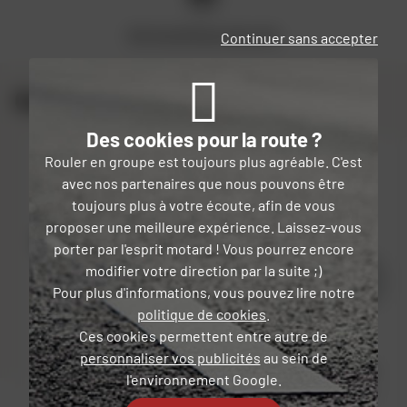
Voir la politique des avis
Continuer sans accepter
Complétez votre équipement
Des cookies pour la route ?
Rouler en groupe est toujours plus agréable. C'est
avec nos partenaires que nous pouvons être
toujours plus à votre écoute, afin de vous
proposer une meilleure expérience. Laissez-vous
porter par l'esprit motard ! Vous pourrez encore
modifier votre direction par la suite ;)
Pour plus d'informations, vous pouvez lire notre
politique de cookies
.
Ces cookies permettent entre autre de
personnaliser vos publicités
au sein de
FRANCE EQUIPEMENT
FRANCE EQUIPEMENT
l'environnement Google.
Kit Chaîne RV 125 Van Van
Kit Chaîne 50 X-Ray T/SM