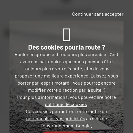
Voir la politique des avis
Continuer sans accepter
Complétez votre équipement
Des cookies pour la route ?
Rouler en groupe est toujours plus agréable. C'est
avec nos partenaires que nous pouvons être
toujours plus à votre écoute, afin de vous
proposer une meilleure expérience. Laissez-vous
porter par l'esprit motard ! Vous pourrez encore
modifier votre direction par la suite ;)
Pour plus d'informations, vous pouvez lire notre
politique de cookies
.
Ces cookies permettent entre autre de
personnaliser vos publicités
au sein de
FRANCE EQUIPEMENT
FRANCE EQUIPEMENT
l'environnement Google.
Kit Chaîne RV 125 Van Van
Kit Chaîne CB 900 Hornet