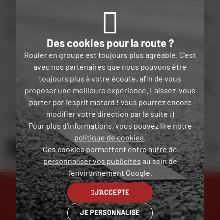
Profitez des bons plans Dafy et de
10 € offerts lors de votre
inscription
à la newsletter Dafy.
Voir les conditions
Des cookies pour la route ?
Rouler en groupe est toujours plus agréable. C'est
Votre type de moto
avec nos partenaires que nous pouvons être
toujours plus à votre écoute, afin de vous
OK
proposer une meilleure expérience. Laissez-vous
porter par l'esprit motard ! Vous pourrez encore
En soumettant ce formulaire, je reconnais avoir lu et accepté
la charte de
modifier votre direction par la suite ;)
confidentialité
.
Pour plus d'informations, vous pouvez lire notre
politique de cookies
.
Retrouvez toute l'actualité moto sur notre blog.
Ces cookies permettent entre autre de
JE DÉCOUVRE
personnaliser vos publicités
au sein de
l'environnement Google.
J'ACCEPTE
JE PERSONNALISE
DES EXPERTS
LIVRAISON