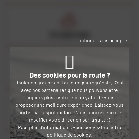
3 X sans frais
Continuer sans accepter
Des cookies pour la route ?
Parking
Rouler en groupe est toujours plus agréable. C'est
avec nos partenaires que nous pouvons être
toujours plus à votre écoute, afin de vous
proposer une meilleure expérience. Laissez-vous
porter par l'esprit motard ! Vous pourrez encore
Dépôt/Vente
modifier votre direction par la suite ;)
Pour plus d'informations, vous pouvez lire notre
politique de cookies
.