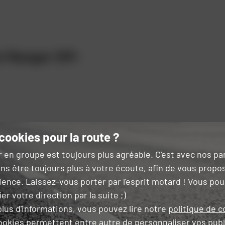
t Ranger Off-
cookies pour la route ?
r en groupe est toujours plus agréable. C'est avec nos p
ns être toujours plus à votre écoute, afin de vous propo
tion rapide de l'humidité.
ience. Laissez-vous porter par l'esprit motard ! Vous po
er votre direction par la suite ;)
lus d'informations, vous pouvez lire notre
politique de c
 une grande liberté de
ookies permettent entre autre de
personnaliser vos publ