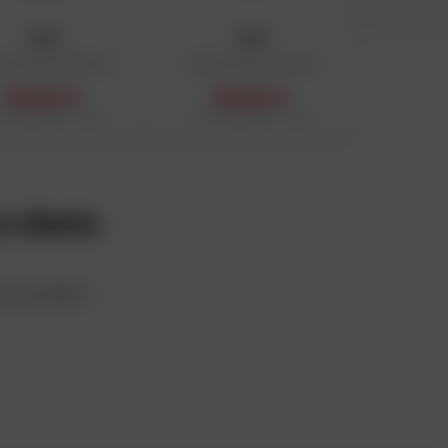
FOX
FOX
lot Flexair Blackout
Maillot Flexair Inning
62,24 €
62,24 €
 public conseillé : 74,99 €
Prix public conseillé : 74,99 €
 clients
 en profiter !