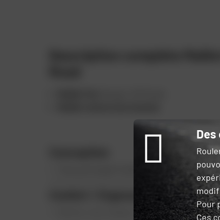
Description complète Maillo
Road
Maillot Fox
Ranger Off-Road.
Maillot motocross homme
.
Des 
Conception
Roule
pouvo
Tissu principal TruDri® favorisant l'évacua
expér
modifi
Confort / Ergonomie
Pour p
Matière ultra-légère et extensible offrant
Ces c