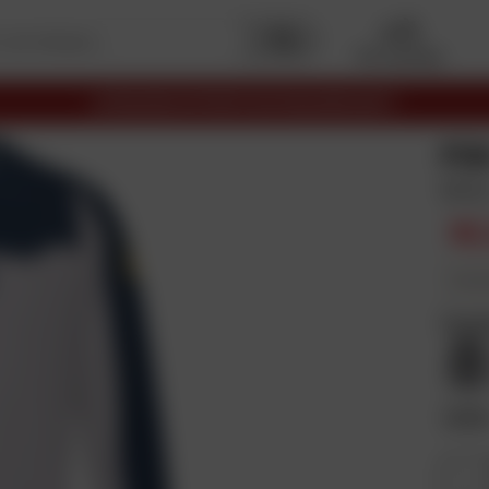
Mon garage
LIVRAISON OFFERTE EN RELAIS DÈS 69€
FO
Gris
62
En plus
Coul
Taill
S