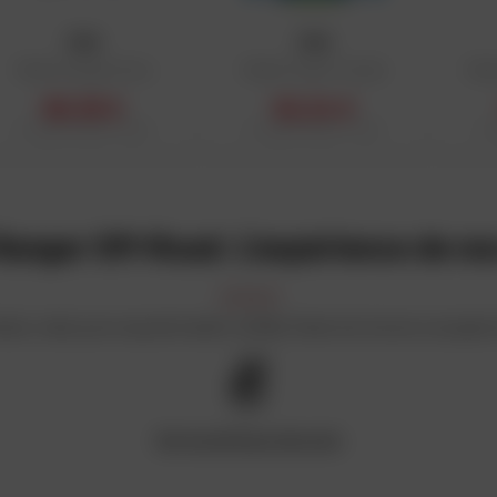
FOX
FOX
Maillot Ranger Drive
Maillot Flexair Tactile
Mail
66,39 €
62,24 €
Prix public conseillé : 79,99 €
Prix public conseillé : 74,99 €
Prix
 Ranger Off-Road: L'expérience de nos
avis, mais ça ne saurait tarder, la Dafy Team est encore occupée à
Voir la politique des avis