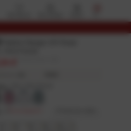
Mes favoris
Mon compte
Panier
Menu
X
Maillot Ranger Off-Road
 / Gris Foncé
,24 €
Prix public conseillé : 74,99 €
15,56 €
4X
ieurs fois
eur
:
Gris / Gris Foncé
e
:
S
Prix en baisse
Guide des tailles
M
L
XL
2XL
3XL