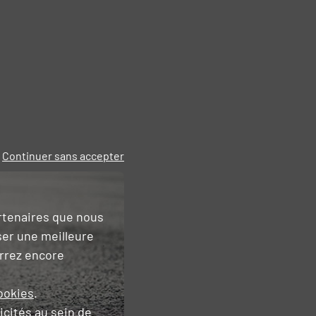
Continuer sans accepter
artenaires que nous
ser une meilleure
urrez encore
ookies
.
icités
au sein de