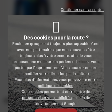
N'oubliez pas les nouveautés
moto tout-terrain
!
Continuer sans accepter
Des cookies pour la route ?
KENNY
KENNY
Rouler en groupe est toujours plus agréable. C'est
Maillot Performance Fluid
Maillot Track Dirt
avec nos partenaires que nous pouvons être
50,19 €
49,45 €
toujours plus à votre écoute, afin de vous
proposer une meilleure expérience. Laissez-vous
Prix public conseillé : 65 €
Prix public conseillé : 49,95 €
porter par l'esprit motard ! Vous pourrez encore
modifier votre direction par la suite ;)
Pour plus d'informations, vous pouvez lire notre
Maillot Track Focus - 2025:
politique de cookies
.
L'expérience de nos clients
Ces cookies permettent entre autre de
personnaliser vos publicités
au sein de
Avis
l'environnement Google.