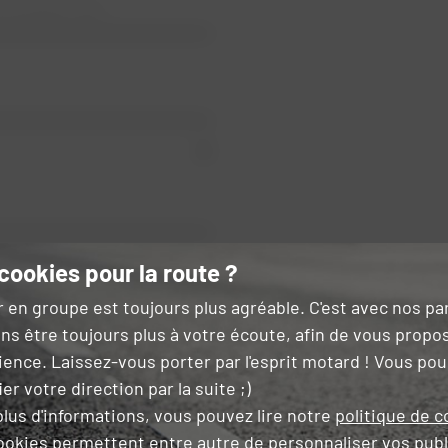
 parfaite des
cookies pour la route ?
r en groupe est toujours plus agréable. C'est avec nos p
ns être toujours plus à votre écoute, afin de vous propo
ience. Laissez-vous porter par l'esprit motard ! Vous po
er votre direction par la suite ;)
toute commande supérieure
lus d'informations, vous pouvez lire notre
politique de c
ookies permettent entre autre de
personnaliser vos publ