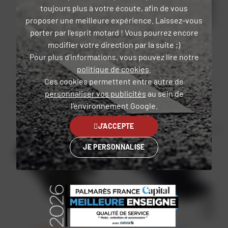
toujours plus à votre écoute, afin de vous
proposer une meilleure expérience. Laissez-vous
porter par l'esprit motard ! Vous pourrez encore
PRIX FLASH
DERNIÈRE CHANCE
modifier votre direction par la suite ;)
Pour plus d'informations, vous pouvez lire notre
BERING
BERING
politique de cookies
.
Gants Femme Lady Fletcher
Gants Femme Lady Score
Ces cookies permettent entre autre de
Evo
Prix public conseillé : 69,99 €
personnaliser vos publicités
au sein de
48,99 €
Prix public conseillé : 44,99 €
l'environnement Google.
36,52 €
J'ACCEPTE
JE PERSONNALISE