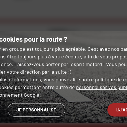
2 articles
sur 2
cookies pour la route ?
r en groupe est toujours plus agréable. C'est avec nos p
ns être toujours plus à votre écoute, afin de vous propo
ience. Laissez-vous porter par l'esprit motard ! Vous po
er votre direction par la suite ;)
lus d'informations, vous pouvez lire notre
politique de c
ookies permettent entre autre de
personnaliser vos publ
ironnement Google.
OK
e de moto
JE PERSONNALISE
J'A
 ce formulaire, je reconnais avoir lu et accepté
la charte de confidentialité
.