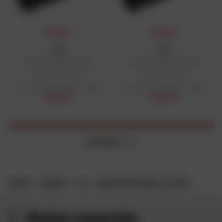
PRIX DAFY
PRIX DAFY
LS2
LS2
Casque FF805 Thunder
Casque FF805 Thunder
Carbon GP Aero
Carbon GP Pro
Prix public conseillé : 649 €
Prix public conseillé : 799 €
479,20 €
679,15 €
2 articles
sur 2
ACCUEIL
MARQUES
LS2
CASQUE MOTO INTÉGRAL LS2 FF805
Restez connectés