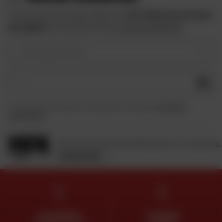
Profitez des bons plans Dafy et de
10 € offerts lors de votre
inscription
à la newsletter Dafy.
Voir les conditions
Votre type de moto
OK
En soumettant ce formulaire, je reconnais avoir lu et accepté
la charte de
confidentialité
.
Retrouvez toute l'actualité moto sur notre blog.
JE DÉCOUVRE
DES EXPERTS
LIVRAISON