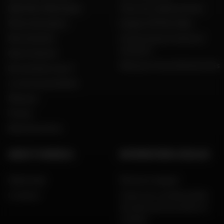
Dafy Moto Martinique
Tous nos codes promos
Motos d'occasion
Espace VIP Mon Dafy
Recrutement
Constructeurs motos et
scooters
Notre histoire
Dafy pour les professionnels
Qui sommes nous ?
Le mot du président
Marques
Presse
Dafy Assurance
AIDE ET CONSEILS
INFORMATIONS LÉGALES
FAQ & Aide
Mentions légales
Livraison
Charte de confidentialité,
données personnelles et
cookies