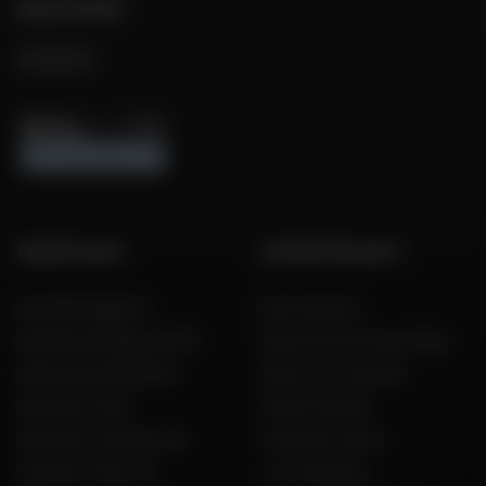
NOUS SUIVRE
GROUPE DAFY
L'EXPERTISE DAFY
Nos 199 magasins
Nos services
Dafy Moto Belgique (FR)
Découvrez les tests Dafy
Dafy Moto België (NL)
Dafy vous conseille
Dafy Moto Italia
Guides d'achat
Dafy Moto Guadeloupe
Guide des tailles
Dafy Moto Réunion
Live Shopping