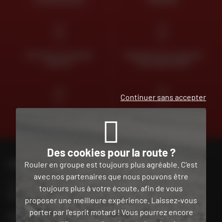
À VOTRE ÉCOUTE
OFFERTE
RETOUR ET ÉCHANGE
PAIEMENT EN PLUSIEURS
GRATUIT
FOIS SANS FRAIS
Continuer sans accepter
CLICK & COLLECT
TROUVER SA
2H EN MAGASIN
MOTO D'OCCASION
Des cookies pour la route ?
CONTACTEZ-NOUS
Rouler en groupe est toujours plus agréable. C'est
avec nos partenaires que nous pouvons être
Nos conseillers motos sont à votre écoute au
toujours plus à votre écoute, afin de vous
04 73 26 85 69
du lundi au vendredi
de 9h00 à 18h30
proposer une meilleure expérience. Laissez-vous
porter par l'esprit motard ! Vous pourrez encore
POUR CONTACTER MON MAGASIN DAFY