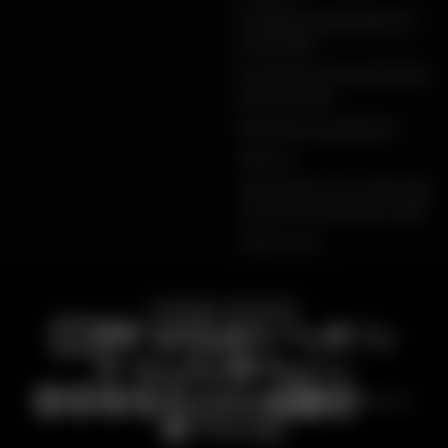
Conditions générales de
vente Dafy
Protection de vos données
personnelles
Garanties de paiement
Retours
Déclarations de conformité
produits Dafy, All One, DMP
Plan du site
PAIEMENT SÉCURISÉ