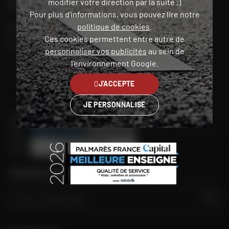
modifier votre direction par la suite ;)
Chercher mon magasin
Pour plus d'informations, vous pouvez lire notre
politique de cookies
.
Mon compte
Ces cookies permettent entre autre de
Contact
personnaliser vos publicités
au sein de
l'environnement Google.
France
J'ACCEPTE
JE PERSONNALISE
TROUVER LE MAGASIN LE PLUS PROCHE
GO