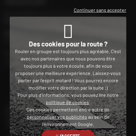
CONTACTEZ-NOUS
Continuer sans accepter
Nos conseillers motos sont à votre écoute au
04 73 26 85 69
du lundi au vendredi
de 9h00 à 18h30
POUR CONTACTER MON MAGASIN DAFY
Chercher mon magasin
Des cookies pour la route ?
Rouler en groupe est toujours plus agréable. C'est
Mon compte
avec nos partenaires que nous pouvons être
Contact
toujours plus à votre écoute, afin de vous
proposer une meilleure expérience. Laissez-vous
porter par l'esprit motard ! Vous pourrez encore
France
modifier votre direction par la suite ;)
Pour plus d'informations, vous pouvez lire notre
politique de cookies
.
Ces cookies permettent entre autre de
personnaliser vos publicités
au sein de
l'environnement Google.