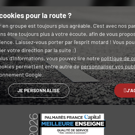
cookies pour la route ?
r en groupe est toujours plus agréable. C'est avec nos p
ns être toujours plus à votre écoute, afin de vous propo
PRIX DAFY
PRIX DAFY
ience. Laissez-vous porter par l'esprit motard ! Vous po
NOLAN
NOLAN
er votre direction par la suite ;)
asque N90-3 Blocco N-Com
Casque N90-3 Blocco N-C
lus d'informations, vous pouvez lire notre
politique de c
ix public conseillé : 399,99 €
Prix public conseillé : 399,9
ookies permettent entre autre de
personnaliser vos publ
323,99 €
323,99 €
ironnement Google.
JE PERSONNALISE
J'A