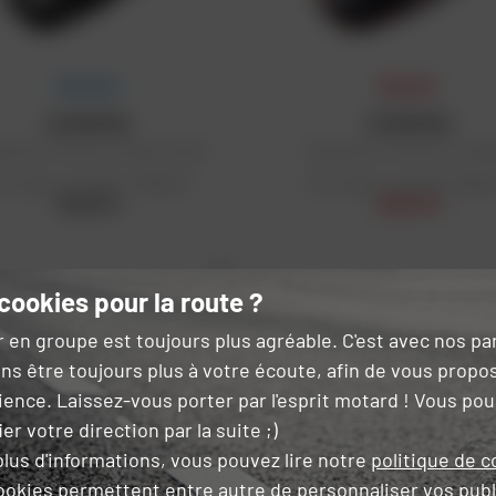
PRIX FOUS
PRIX DAFY
SCORPION
SCORPION
ue Exo-Tech Evo Carbon Rover
Casque Exo-Tech Evo Travel
ix public conseillé : 499,90 €
Prix public conseillé : 369,9
399,90 €
258,80 €
cookies pour la route ?
r en groupe est toujours plus agréable. C'est avec nos p
ns être toujours plus à votre écoute, afin de vous propo
ience. Laissez-vous porter par l'esprit motard ! Vous po
er votre direction par la suite ;)
lus d'informations, vous pouvez lire notre
politique de c
ookies permettent entre autre de
personnaliser vos publ