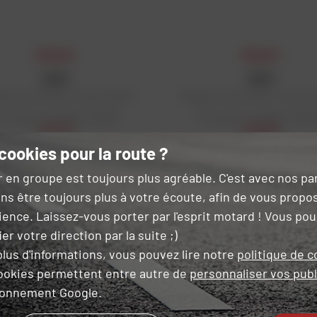
PRIX DAFY
PRIX DAFY
SHOT
SHOT
e Iris 2.0 Solid - Ecran Iridium
Masque Iris 2.0 Camo - Ecran i
rix public conseillé : 50,99 €
Prix public conseillé : 50,99
40,77 €
40,28 €
cookies pour la route ?
r en groupe est toujours plus agréable. C'est avec nos p
ns être toujours plus à votre écoute, afin de vous propo
ience. Laissez-vous porter par l'esprit motard ! Vous po
er votre direction par la suite ;)
lus d'informations, vous pouvez lire notre
politique de c
ookies permettent entre autre de
personnaliser vos publ
ironnement Google.