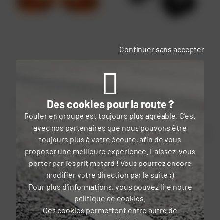
Continuer sans accepter
UFO
UFO
Protège-mains Claw
Protège-mains Escalade
Des cookies pour la route ?
Prix public conseillé : 35,90 €
Prix public conseillé : 45 €
35,90 €
45 €
Rouler en groupe est toujours plus agréable. C'est
avec nos partenaires que nous pouvons être
toujours plus à votre écoute, afin de vous
proposer une meilleure expérience. Laissez-vous
porter par l'esprit motard ! Vous pourrez encore
modifier votre direction par la suite ;)
Pour plus d'informations, vous pouvez lire notre
politique de cookies
.
Ces cookies permettent entre autre de