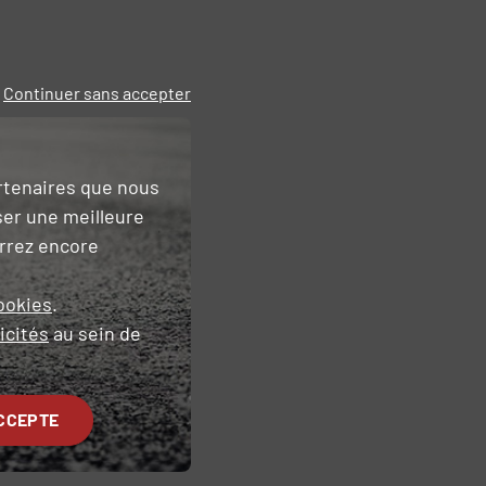
Continuer sans accepter
artenaires que nous
ser une meilleure
urrez encore
ookies
.
icités
au sein de
CCEPTE