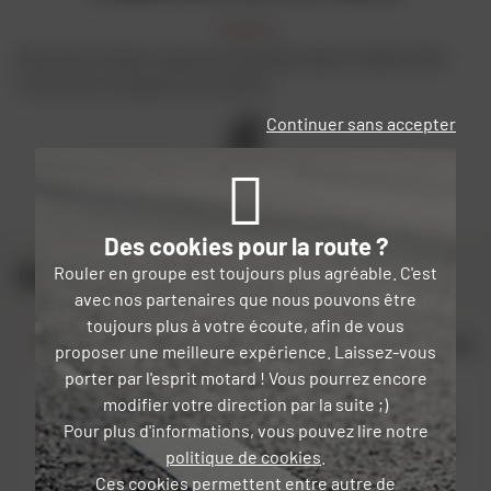
Pas encore d'avis, mais ça ne saurait tarder, la Dafy Team
est encore occupée à en profiter !
Continuer sans accepter
Voir la politique des avis
Des cookies pour la route ?
Complétez votre équipement
Rouler en groupe est toujours plus agréable. C'est
avec nos partenaires que nous pouvons être
toujours plus à votre écoute, afin de vous
4.5/5
PRIX DAFY
PRIX DAFY
proposer une meilleure expérience. Laissez-vous
porter par l'esprit motard ! Vous pourrez encore
modifier votre direction par la suite ;)
Pour plus d'informations, vous pouvez lire notre
politique de cookies
.
Ces cookies permettent entre autre de