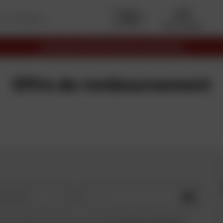
Mon garage
LIVRAISON OFFERTE EN RELAIS DÈS 69€
Offre de remboursement
OK
e de moto
 ce formulaire, je reconnais avoir lu et accepté
la charte de confidentialité
.