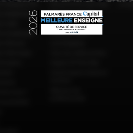
to Belgique (FR)
Découvrez les tests Dafy
Livra
to België (NL)
Dafy vous conseille
o Italia
Guides d'achat
to Guadeloupe
Guide des tailles
to Réunion
Live Shopping
to Martinique
Tous nos codes promos
'occasion
Espace VIP Mon Dafy
ement
Constructeurs motos et
scooters
istoire
Dafy pour les
mmes nous ?
professionnels
du président
s
surance