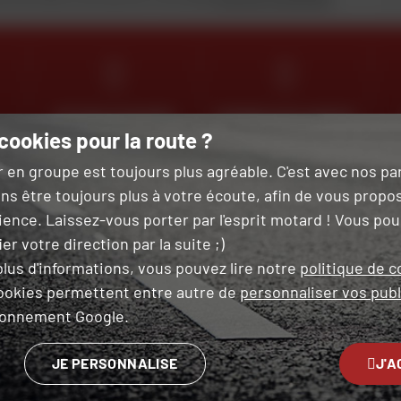
RETOUR ET ÉCHANGE
PAIEMENT EN PLUSIEURS
GRATUIT
FOIS SANS FRAIS
cookies pour la route ?
r en groupe est toujours plus agréable. C'est avec nos p
ns être toujours plus à votre écoute, afin de vous propo
 LE MAGASIN LE PLUS PROCHE
NOUS SUIVRE
ience. Laissez-vous porter par l'esprit motard ! Vous po
er votre direction par la suite ;)
GO
lus d'informations, vous pouvez lire notre
politique de c
ookies permettent entre autre de
personnaliser vos publ
ironnement Google.
 DAFY
L'EXPERTISE DAFY
AIDE 
JE PERSONNALISE
J'A
 magasins
Nos services
FAQ &