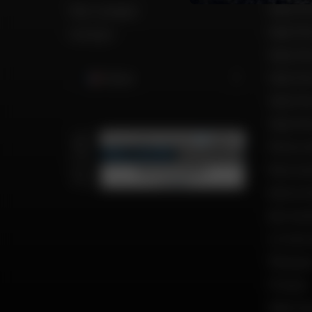
Dafy Mo
Mon compte
Dafy Mo
Contact
Dafy Mot
Dafy Mo
France
Dafy Mo
Dafy Mo
Motos d
Recrut
Notre h
Qui so
Le mot 
Marque
Presse
Dafy As