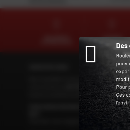
Voir les conditions
DES EXPERTS
LIVRAISON
À VOTRE ÉCOUTE
OFFERTE
Des 
Roule
pouvo
CONTACTEZ-NOUS
TROUVER
expér
modifi
Nos conseillers motos sont à
Pour p
votre écoute au
04 73 26 85 69
du
Ces c
lundi au vendredi
de 9h00 à 18h30
l'env
POUR CONTACTER MON MAGASIN
GROUPE
DAFY
Chercher mon magasin
Nos 199