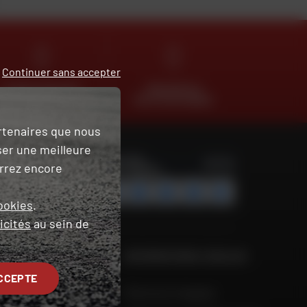
Continuer sans accepter
CLICK & COLLECT
TROUVER SA
2H EN MAGASIN
MOTO D'OCCASION
artenaires que nous
ser une meilleure
urrez encore
ookies
.
icités
au sein de
ET CONSEILS
INFORMATIONS LÉGALES
CCEPTE
 Aide
Mentions légales