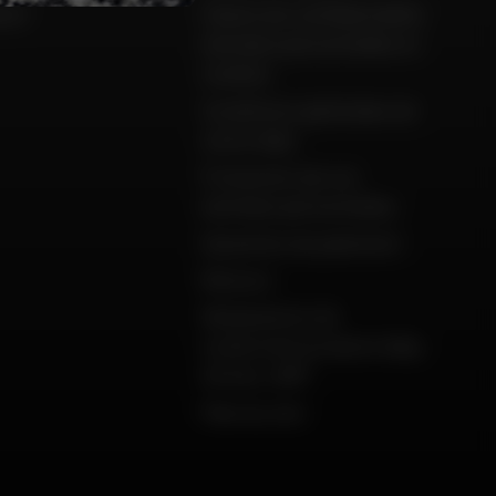
ison
Charte de confidentialité,
données personnelles et
cookies
Conditions générales de
vente Dafy
Protection de vos
données personnelles
Garanties de paiement
Retours
Déclarations de
conformité produits Dafy,
All One, DMP
Plan du site