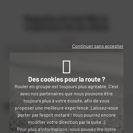
Plaquettes de frein 765 LS:
L'expérience de nos clients
Continuer sans accepter
Pas encore d'avis, mais ça ne saurait tarder, la Dafy Team
est encore occupée à en profiter !
Des cookies pour la route ?
Voir la politique des avis
Rouler en groupe est toujours plus agréable. C'est
avec nos partenaires que nous pouvons être
toujours plus à votre écoute, afin de vous
Complétez votre équipement
proposer une meilleure expérience. Laissez-vous
porter par l'esprit motard ! Vous pourrez encore
modifier votre direction par la suite ;)
4.5/5
PRIX DAFY
Pour plus d'informations, vous pouvez lire notre