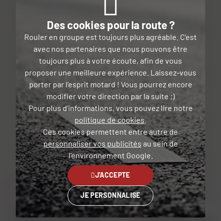
4
Des cookies pour la route ?
1
Rouler en groupe est toujours plus agréable. C'est
avec nos partenaires que nous pouvons être
3
toujours plus à votre écoute, afin de vous
proposer une meilleure expérience. Laissez-vous
0
porter par l'esprit motard ! Vous pourrez encore
modifier votre direction par la suite ;)
2
Pour plus d'informations, vous pouvez lire notre
0
politique de cookies
.
Ces cookies permettent entre autre de
1
personnaliser vos publicités
au sein de
l'environnement Google.
0
J'ACCEPTE
JE PERSONNALISE
12 avril 2024
25 o
Jean
Anonymous
Couleur : Noir / Chrome
Tresbon produit, facile à
Couleur : Noir / Chrome