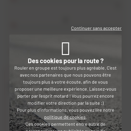
0
2
Continuer sans accepter
0
1
0
Des cookies pour la route ?
Rouler en groupe est toujours plus agréable. C'est
avec nos partenaires que nous pouvons être
16 juillet 2023
toujours plus à votre écoute, afin de vous
Anonymous
Couleur : Gris
proposer une meilleure expérience. Laissez-vous
impec
porter par l'esprit motard ! Vous pourrez encore
modifier votre direction par la suite ;)
Pour plus d'informations, vous pouvez lire notre
politique de cookies
.
Ces cookies permettent entre autre de
personnaliser vos publicités
au sein de