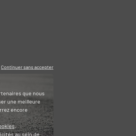
Continuer sans accepter
artenaires que nous
ser une meilleure
urrez encore
ookies
.
icités
au sein de