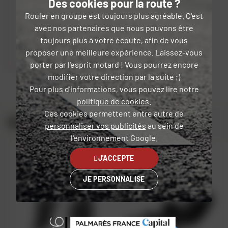
Des cookies pour la route ?
Rouler en groupe est toujours plus agréable. C'est
avec nos partenaires que nous pouvons être
toujours plus à votre écoute, afin de vous
proposer une meilleure expérience. Laissez-vous
porter par l'esprit motard ! Vous pourrez encore
modifier votre direction par la suite ;)
Voir la politique des avis
Pour plus d'informations, vous pouvez lire notre
politique de cookies
.
Ces cookies permettent entre autre de
Complétez votre équipement
personnaliser vos publicités
au sein de
l'environnement Google.
5.0/5
J'ACCEPTE
JE PERSONNALISE