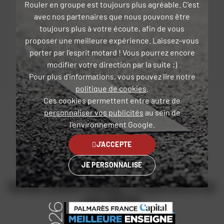
Rouler en groupe est toujours plus agréable. C'est
avec nos partenaires que nous pouvons être
toujours plus à votre écoute, afin de vous
proposer une meilleure expérience. Laissez-vous
porter par l'esprit motard ! Vous pourrez encore
modifier votre direction par la suite ;)
Pour plus d'informations, vous pouvez lire notre
politique de cookies
.
Ces cookies permettent entre autre de
DAFY MOTO
personnaliser vos publicités
au sein de
Rampe aluminium 340 kg
l'environnement Google.
119,99 €
J'ACCEPTE
Prix public conseillé : 119,99 €
JE PERSONNALISE
Rampe pliable Rampa: L'expérience de
nos clients