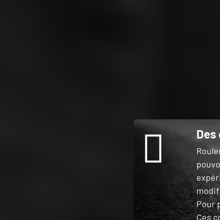
Des 
Roule
pouvo
expér
modifi
Pour p
Ces c