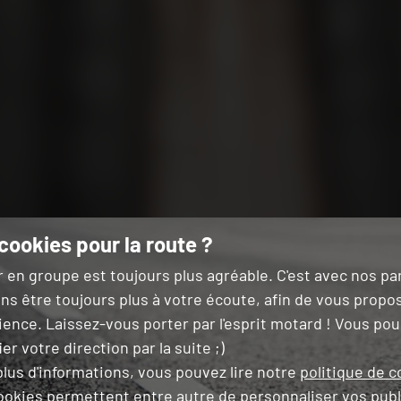
cookies pour la route ?
r en groupe est toujours plus agréable. C'est avec nos p
ns être toujours plus à votre écoute, afin de vous propo
ience. Laissez-vous porter par l'esprit motard ! Vous po
er votre direction par la suite ;)
lus d'informations, vous pouvez lire notre
politique de c
ookies permettent entre autre de
personnaliser vos publ