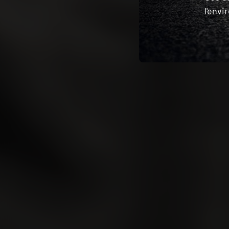
l'env