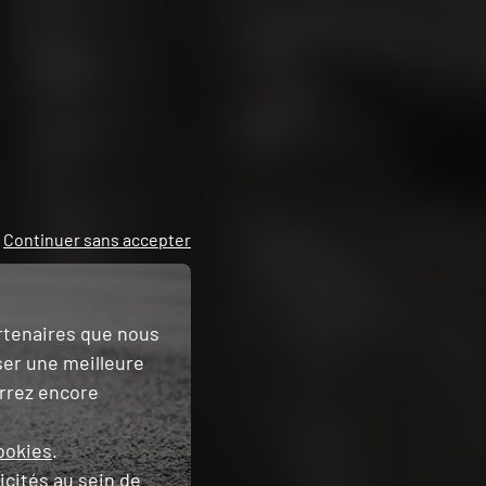
Continuer sans accepter
artenaires que nous
ser une meilleure
urrez encore
ookies
.
icités
au sein de