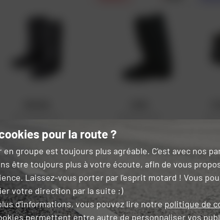
MACNA
IXON
TU
Sur-bottes Lair
Surbotte York
Sur-
cookies pour la route ?
29,95 €
29,70 €
Prix public conseillé : 29,95 €
Prix public conseillé : 34,99 €
Prix
r en groupe est toujours plus agréable. C'est avec nos p
ns être toujours plus à votre écoute, afin de vous propo
ience. Laissez-vous porter par l'esprit motard ! Vous po
er votre direction par la suite ;)
ottes Nylon: L'expérience de nos cl
lus d'informations, vous pouvez lire notre
politique de c
ookies permettent entre autre de
personnaliser vos publ