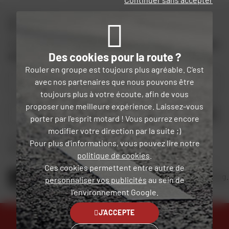
Restez connectés
Profitez des bons plans Dafy et de
10 € offerts lors de votre
Des cookies pour la route ?
inscription
à la newsletter Dafy.
Voir les conditions
Rouler en groupe est toujours plus agréable. C'est
avec nos partenaires que nous pouvons être
Votre type de moto
toujours plus à votre écoute, afin de vous
proposer une meilleure expérience. Laissez-vous
OK
porter par l'esprit motard ! Vous pourrez encore
modifier votre direction par la suite ;)
En soumettant ce formulaire, je reconnais avoir lu et accepté
la charte de
Pour plus d'informations, vous pouvez lire notre
confidentialité
.
politique de cookies
.
Ces cookies permettent entre autre de
Retrouvez toute l'actualité moto sur notre blog.
personnaliser vos publicités
au sein de
JE DÉCOUVRE
l'environnement Google.
J'ACCEPTE