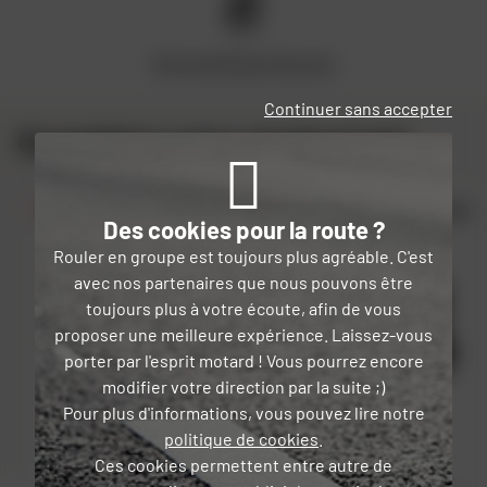
Voir la politique des avis
Continuer sans accepter
Complétez votre équipement
5.0/5
4.8/5
PRIX DAFY
PRIX DAFY
Des cookies pour la route ?
Rouler en groupe est toujours plus agréable. C'est
avec nos partenaires que nous pouvons être
toujours plus à votre écoute, afin de vous
proposer une meilleure expérience. Laissez-vous
porter par l'esprit motard ! Vous pourrez encore
modifier votre direction par la suite ;)
Pour plus d'informations, vous pouvez lire notre
politique de cookies
.
Ces cookies permettent entre autre de
GIVI
BAGSTER