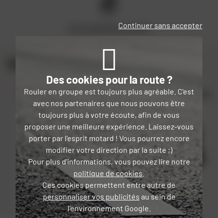
Continuer sans accepter
Voir la politique des avis
Complétez votre équipement
Des cookies pour la route ?
Rouler en groupe est toujours plus agréable. C'est
5.0/5
4.8/5
PRIX DAFY
PRIX DAFY
avec nos partenaires que nous pouvons être
toujours plus à votre écoute, afin de vous
proposer une meilleure expérience. Laissez-vous
porter par l'esprit motard ! Vous pourrez encore
modifier votre direction par la suite ;)
Pour plus d'informations, vous pouvez lire notre
politique de cookies
.
Ces cookies permettent entre autre de
personnaliser vos publicités
au sein de
l'environnement Google.
GIVI
BAGSTER