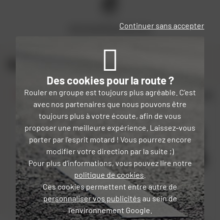
Continuer sans accepter
Voir la politique des avis
Complétez votre équipement
Des cookies pour la route ?
Rouler en groupe est toujours plus agréable. C'est
5.0/5
4.8/5
PRIX DAFY
PRIX DAFY
avec nos partenaires que nous pouvons être
toujours plus à votre écoute, afin de vous
proposer une meilleure expérience. Laissez-vous
porter par l'esprit motard ! Vous pourrez encore
modifier votre direction par la suite ;)
Pour plus d'informations, vous pouvez lire notre
politique de cookies
.
Ces cookies permettent entre autre de
personnaliser vos publicités
au sein de
l'environnement Google.
GIVI
BAGSTER