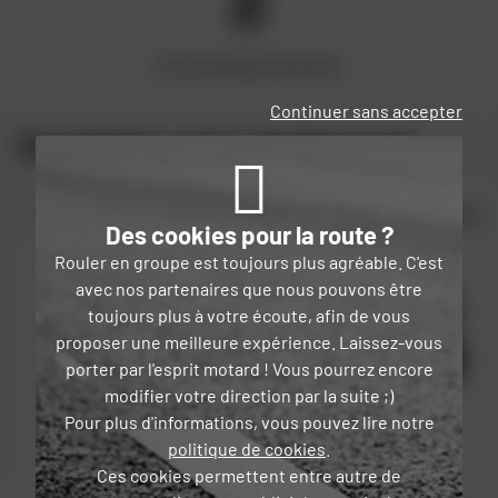
Voir la politique des avis
Continuer sans accepter
Complétez votre équipement
5.0/5
4.8/5
PRIX DAFY
PRIX DAFY
Des cookies pour la route ?
Rouler en groupe est toujours plus agréable. C'est
avec nos partenaires que nous pouvons être
toujours plus à votre écoute, afin de vous
proposer une meilleure expérience. Laissez-vous
porter par l'esprit motard ! Vous pourrez encore
modifier votre direction par la suite ;)
Pour plus d'informations, vous pouvez lire notre
politique de cookies
.
Ces cookies permettent entre autre de
GIVI
BAGSTER