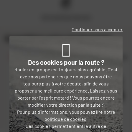
Voir la politique des avis
Continuer sans accepter
Complétez votre équipement
5.0/5
4.8/5
PRIX DAFY
PRIX DAFY
Des cookies pour la route ?
Rouler en groupe est toujours plus agréable. C'est
avec nos partenaires que nous pouvons être
toujours plus à votre écoute, afin de vous
proposer une meilleure expérience. Laissez-vous
porter par l'esprit motard ! Vous pourrez encore
modifier votre direction par la suite ;)
Pour plus d'informations, vous pouvez lire notre
politique de cookies
.
Ces cookies permettent entre autre de
GIVI
BAGSTER