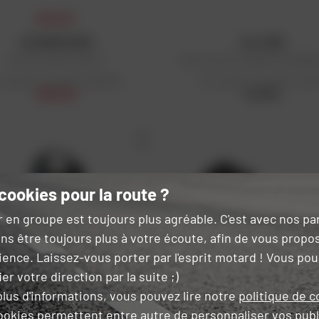
PRIX DAFY
ALPINESTARS
ALL ONE
Bottes Origin Drystar®
Gants Femme Calgary Lady Wate
ix public conseillé : 209,95 €
Prix public conseillé : 54,99
188,80 €
54,99 €
cookies pour la route ?
r en groupe est toujours plus agréable. C'est avec nos p
ns être toujours plus à votre écoute, afin de vous propo
ience. Laissez-vous porter par l'esprit motard ! Vous po
er votre direction par la suite ;)
lus d'informations, vous pouvez lire notre
politique de c
ookies permettent entre autre de
personnaliser vos publ