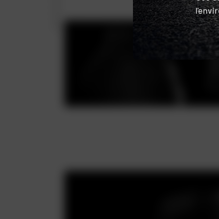
l'env