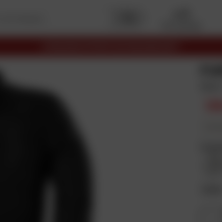
Mon garage
LIVRAISON OFFERTE EN RELAIS DÈS 69€
FU
Noir
12
En plus
Coul
Taill
S