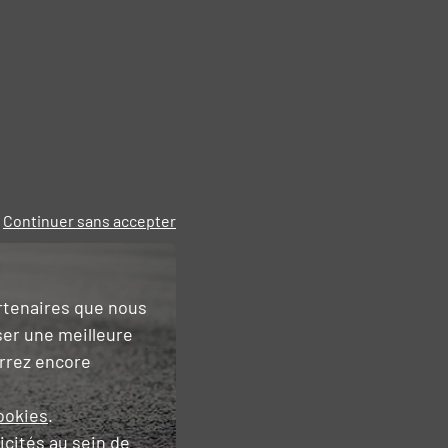
Continuer sans accepter
artenaires que nous
ser une meilleure
urrez encore
ookies
.
icités
au sein de