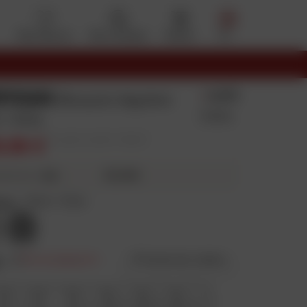
Mes favoris
Mon compte
Panier
Menu
RYGAN
4.8/5
Blouson Aquilon
9 Avis
 / Gris
9,96 €
Prix public conseillé : 169,90 €
32,49 €
4X
ieurs fois
eur
:
Noir / Gris
e
:
S
Prix en baisse
Guide des tailles
M
L
XL
2XL
3XL
4XL