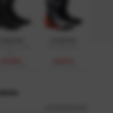
ALPINESTARS
ALPINESTARS
s SMX Plus V2 Gore-
Bottes Supertech R
Tex®
443,66 €
443,61 €
public conseillé : 509,95 €
Prix public conseillé : 579,95 €
lients
Voir la politique des avis