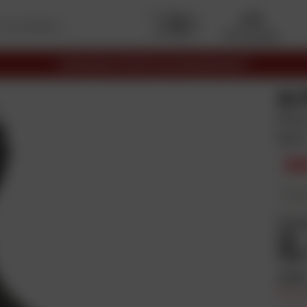
Mon garage
LIVRAISON OFFERTE EN RELAIS DÈS 69€
AL
Plus
Noir
39
En plus
Coul
Taill
Prix e