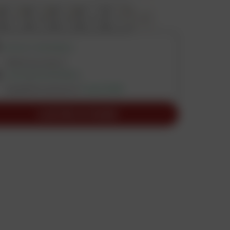
37
38
39
40
41
+
7
RETRAIT DISPONIBLE
Vérifier les stocks
LIVRAISON DISPONIBLE
Expédition prévue le
7 août 2026
AJOUTER AU PANIER