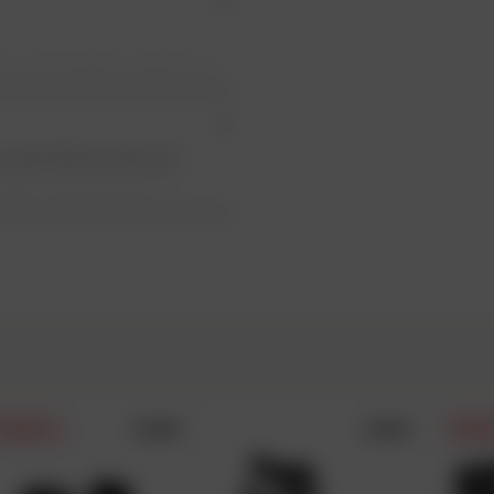
.
toute commande supérieure
 sont homologuées CE
ile en 24h ouvrés (payant
ent de 20€ pour la corse)
 spécialisée dans les
e en 48h à 72h ouvrés (offert
emi-siècle après sa
 à 199€)
les références en matière
treprise pour produire des
gulièrement salués par les
toGP. Devenue experte en
 et en Belgique
rformance, à la fois sur
’hui d’une excellente
5.0/5
5.0/5
PRIX DAFY
PRIX 
arque Alpinestars