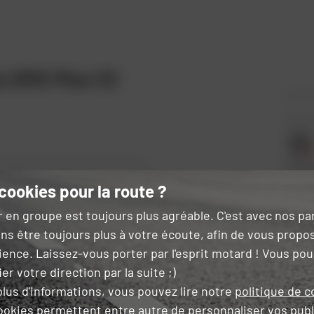
s SMX Plus V2
Synthét
racing
Style :
cookies pour la route ?
r en groupe est toujours plus agréable. C'est avec nos p
ns être toujours plus à votre écoute, afin de vous propo
ience. Laissez-vous porter par l'esprit motard ! Vous po
er votre direction par la suite ;)
lus d'informations, vous pouvez lire notre
politique de c
ookies permettent entre autre de
personnaliser vos publ