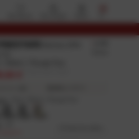
Mes favoris
Mon compte
Panier
Menu
PINESTARS
4.7/5
Bottes SMX
16 Avis
 V2
 / Blanc / Rouge fluo
5,90 €
Prix public conseillé : 439,95 €
98,99 €
4X
puis 98,97 €
ieurs fois
eur
:
Noir / Blanc / Rouge fluo
e
:
40
Guide des tailles
n baisse