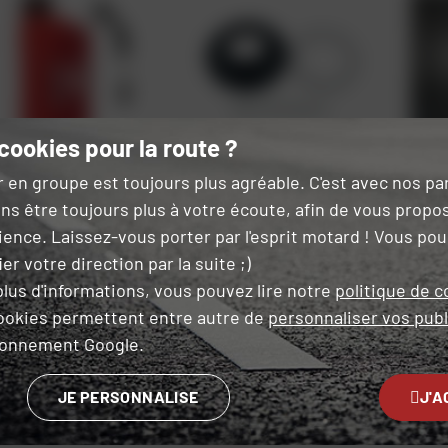
cookies pour la route ?
r en groupe est toujours plus agréable. C'est avec nos p
POLISPORT
ACERBIS
ns être toujours plus à votre écoute, afin de vous propo
idon ProOctane avec tuyau
Adaptateur pour réservoir
Bidon 
de carburant
ience. Laissez-vous porter par l'esprit motard ! Vous po
er votre direction par la suite ;)
51,90 €
42,95 €
Prix public conseillé : 51,90 €
Prix public conseillé : 42,95 €
Prix
lus d'informations, vous pouvez lire notre
politique de c
ookies permettent entre autre de
personnaliser vos publ
ironnement Google.
sage pour bidon 10 litres: L'expéri
JE PERSONNALISE
J'A