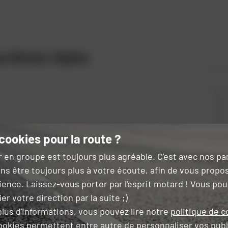
e Boxer Alpha
Traitement
Fibres de verre
anti-buée
cookies pour la route ?
r en groupe est toujours plus agréable. C'est avec nos p
ns être toujours plus à votre écoute, afin de vous propo
ience. Laissez-vous porter par l'esprit motard ! Vous po
Touring - Adventure
Style :
er votre direction par la suite ;)
lus d'informations, vous pouvez lire notre
politique de c
ookies permettent entre autre de
personnaliser vos publ