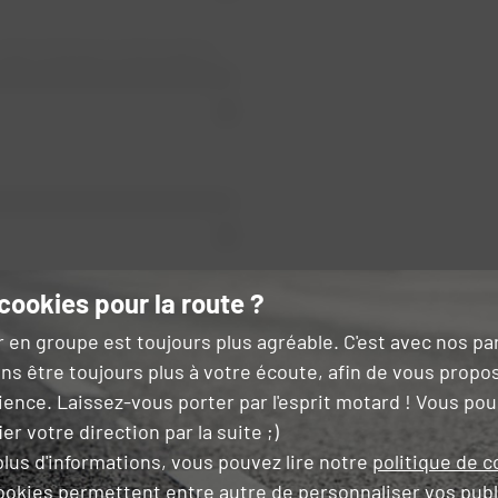
 pinlock.
té anti-rayures et anti-
'air limitant la formation
sage.
tion filet d'air.
lation d'air optimisée.
ant d'évacuer l'air chaud.
 incolore.
cookies pour la route ?
r en groupe est toujours plus agréable. C'est avec nos p
ns être toujours plus à votre écoute, afin de vous propo
ience. Laissez-vous porter par l'esprit motard ! Vous po
toute commande supérieure
er votre direction par la suite ;)
lus d'informations, vous pouvez lire notre
politique de c
ile en 24h ouvrés (payant
ookies permettent entre autre de
personnaliser vos publ