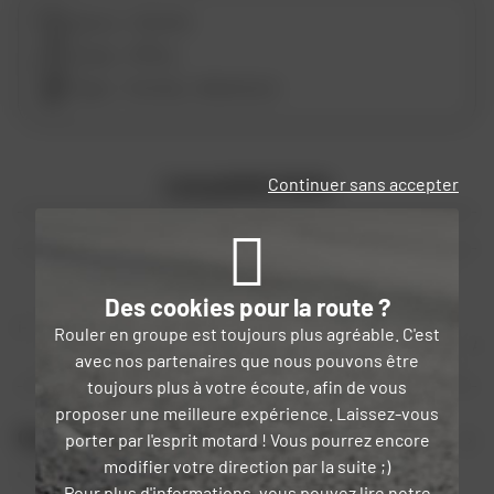
Homme
Genre :
1570 g
Poids :
Touring - Adventure
Style :
Les points forts
Continuer sans accepter
Des cookies pour la route ?
nti-
Rouler en groupe est toujours plus agréable. C'est
Transparent
Micrométrique
An
avec nos partenaires que nous pouvons être
toujours plus à votre écoute, afin de vous
proposer une meilleure expérience. Laissez-vous
Conception
porter par l'esprit motard ! Vous pourrez encore
modifier votre direction par la suite ;)
Coque en fibres de carbone haut de gamme.
Pour plus d'informations, vous pouvez lire notre