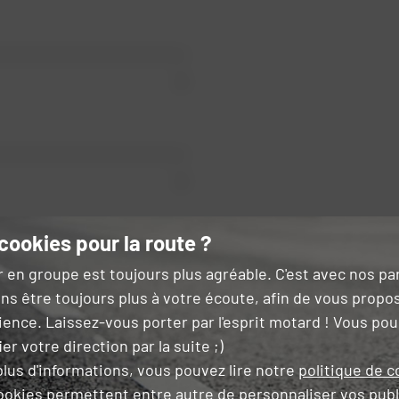
toute commande supérieure
cookies pour la route ?
r en groupe est toujours plus agréable. C'est avec nos p
ile en 24h ouvrés (payant
ns être toujours plus à votre écoute, afin de vous propo
ent de 20€ pour la corse)
isée dans la
ience. Laissez-vous porter par l'esprit motard ! Vous po
e en 48h à 72h ouvrés (offert
jourd’hui
er votre direction par la suite ;)
 à 199€)
marques en la
lus d'informations, vous pouvez lire notre
politique de c
pose d’un large
ookies permettent entre autre de
personnaliser vos publ